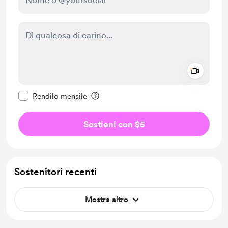
Add a 
Rendi questo messaggio privato
Rendilo mensile
Sostieni con $5
Sostenitori recenti
Mostra altro