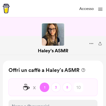
Accesso
Haley’s ASMR
Offri un caffè a Haley’s ASMR
☕
x
1
3
5