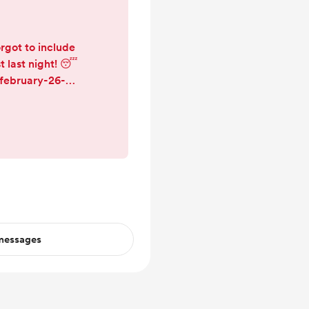
rgot to include
t last night! 😴
february-26-
ule-wallpapers-
oy!
 messages