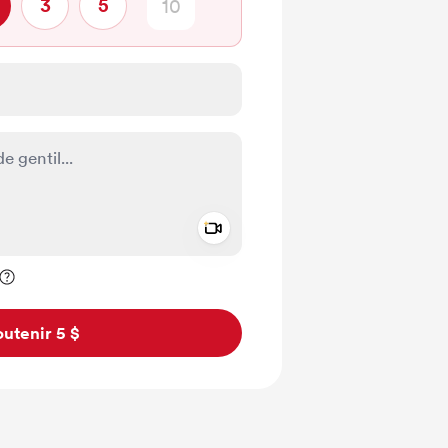
3
5
Add a video message
ivé
utenir 5 $