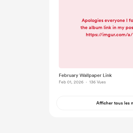
Apologies everyone I fo
the album link in my pos
https://imgur.com/a/
detroit-red-wings-sched
tZfZ9Y7 Enj
February Wallpaper Link
Feb 01, 2026
136 Vues
Afficher tous les