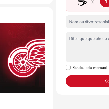
☕
x
1
Rendre ce message pr
Rendez cela mensuel
So