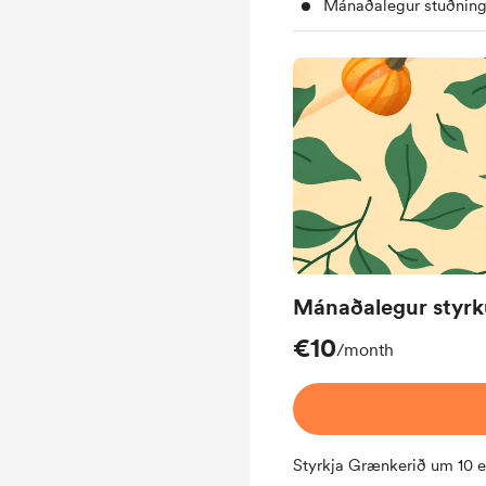
Mánaðalegur stuðning
Mánaðalegur styrk
€10
/month
Styrkja Grænkerið um 10 