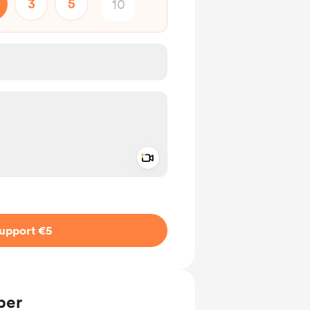
3
5
Add a video message
ivate
upport €5
ber