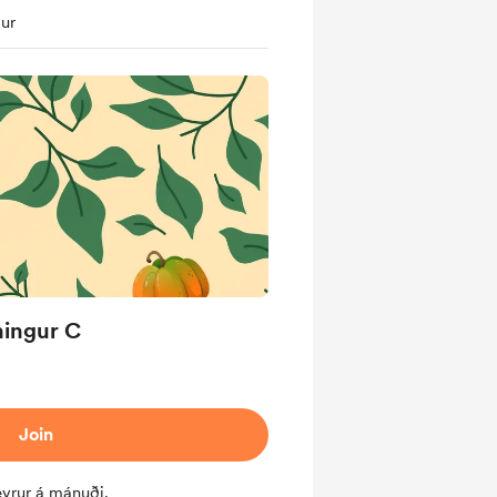
ur
ingur C
Join
evrur á mánuði.