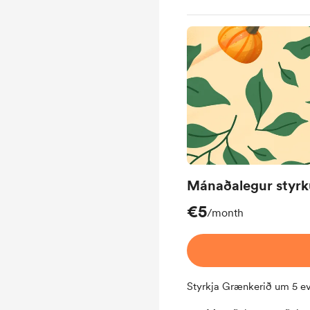
Mánaðalegur styrk
€5
/month
Styrkja Grænkerið um 5 e