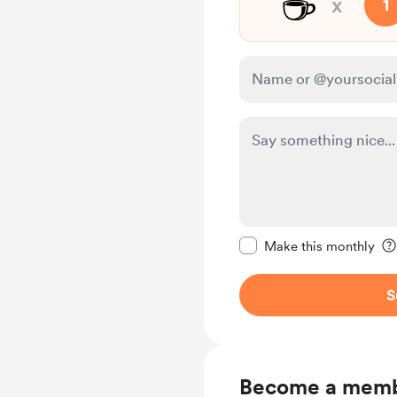
☕
x
1
Make this message pr
Make this monthly
S
Become a mem