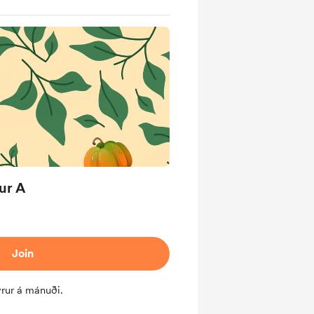
ur A
Join
vrur á mánuði.