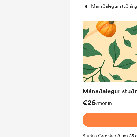
Mánaðalegur stuðning
Mánaðalegur stuðn
€25
/month
Styrkja Grænkerið um 25 