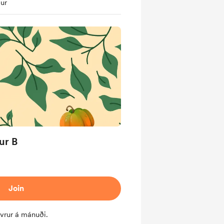
ur
ur B
Join
evrur á mánuði.