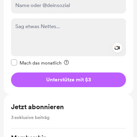
Add a 
Diese Nachricht als privat kennzeichnen
Mach das monatlich
Unterstütze mit $3
Jetzt abonnieren
3
exklusive beiträg