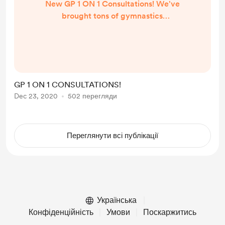
New GP 1 ON 1 Consultations! We've
brought tons of gymnastics
progressions and drills to the world
via our site,
www.gymnasticsprogressions.com.
Now it's time to spend some 1 on 1
time with those coaches out there
GP 1 ON 1 CONSULTATIONS!
who are looking to take their craft
Dec 23, 2020
502 перегляди
to new levels! Make sure to
schedule your GP 1 on 1 Consultation
today so we can help you elevate
Переглянути всі публікації
your coaching game...
Українська
Конфіденційність
Умови
Поскаржитись