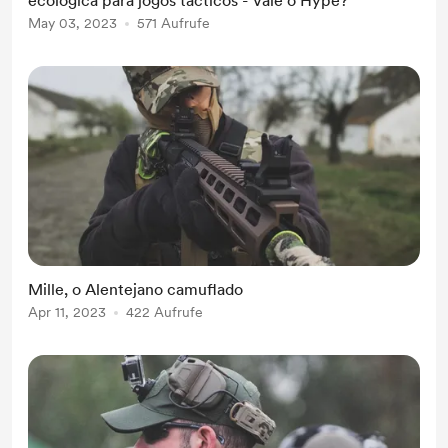
ecológica para jogos tácticos - Vale o Hype?
May 03, 2023
571 Aufrufe
Mille, o Alentejano camuflado
Apr 11, 2023
422 Aufrufe