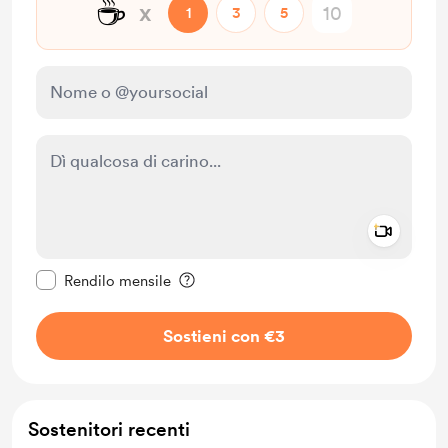
☕
x
1
3
5
Add a 
Rendi questo messaggio privato
Rendilo mensile
Sostieni con €3
Sostenitori recenti