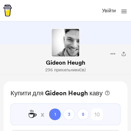
Увійти
Gideon Heugh
296 прихильники(ів)
Купити для Gideon Heugh каву
☕
x
1
3
5