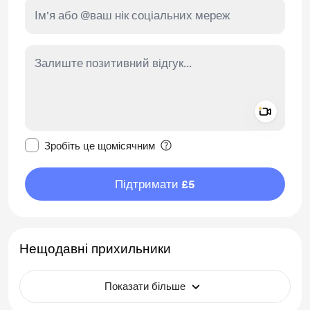
Add a 
Зробити це повідомлення приватним
Зробіть це щомісячним
Підтримати £5
Нещодавні прихильники
Показати більше