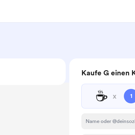
Kaufe G einen 
☕
x
1