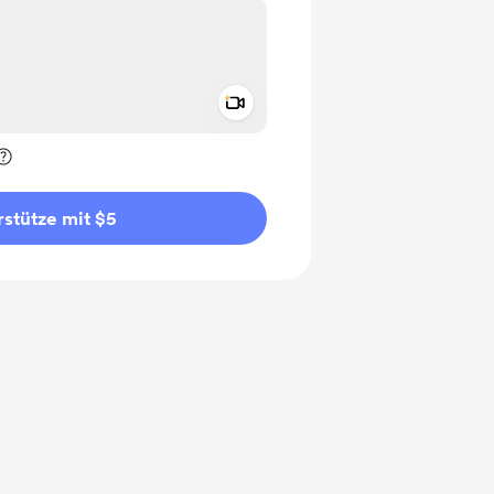
Add a video message
rivat kennzeichnen
stütze mit $5