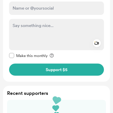
Add a 
Make this message private
Make this monthly
Support $5
Recent supporters