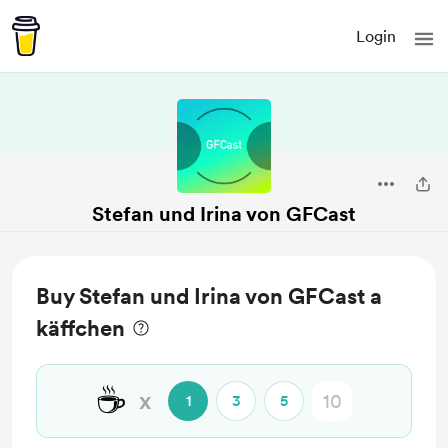
Login
Stefan und Irina von GFCast
Buy Stefan und Irina von GFCast a
käffchen
☕
x
1
3
5