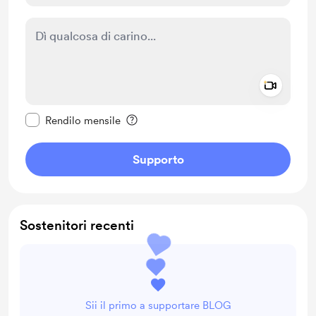
Add a 
Rendi questo messaggio privato
Rendilo mensile
Supporto
Sostenitori recenti
Sii il primo a supportare BLOG