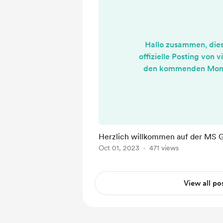
Hallo zusammen, dies 
offizielle Posting von vi
den kommenden Mon
werden. Falls Ihr ferti
wollt, solltet Ihr unse
abchecken. Für alles, wa
und geplant ist, Hö
Gimmicks seid Ihr hier 
Herzlich willkommen auf der MS 
Mitgliedschaft bekommt
Oct 01, 2023
471 views
Inhalte von uns, denn es s
genauso lohne
View all po