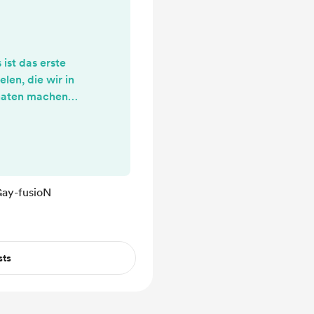
ist das erste
elen, die wir in
aten machen
ge Bücher lesen
re Amazon-Seiten
s noch in Arbeit
rbücher und
richtig. Je nach
Gay-fusioN
 Ihr immer mehr
oll sich für Euch
n w...
sts