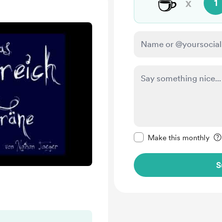
☕
x
1
Make this message pr
Make this monthly
S