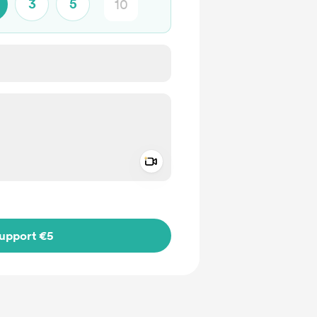
3
5
Add a video message
ivate
upport €5