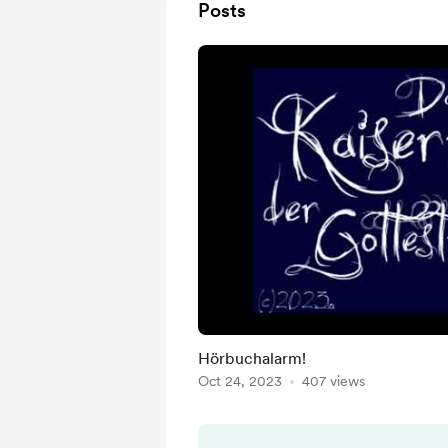
Posts
Hörbuchalarm!
Oct 24, 2023
407 views