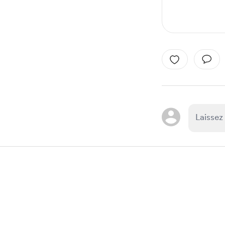
Item
1
of
1