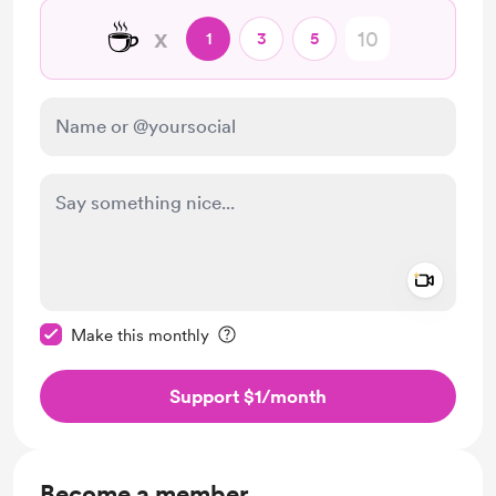
☕
x
1
3
5
Add a 
Make this message private
Make this monthly
Support $1
/month
Become a member