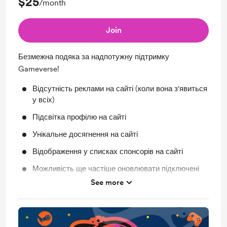
$25
/month
Join
Безмежна подяка за надпотужну підтримку
Gameverse!
Відсутність реклами на сайті (коли вона з'явиться
у всіх)
Підсвітка профілю на сайті
Унікальне досягнення на сайті
Відображення у списках спонсорів на сайті
Можливість ще частіше оновлювати підключені
профілі
See more
Регулярне автоматичне оновлення підключених
профілів
Ранній доступ до нового функціоналу