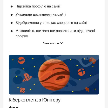
Підсвітка профілю на сайті
Унікальне досягнення на сайті
Відображення у списках спонсорів на сайті
Можливість ще частіше оновлювати підключені
профілі
See more
Регулярне автоматичне оновлення підключених
профілів
Ранній доступ до нового функціоналу
Можливість пропонувати новий функціонал для
сайту, який ми намагатимемось додати
Кіберкотлета з Юпітеру