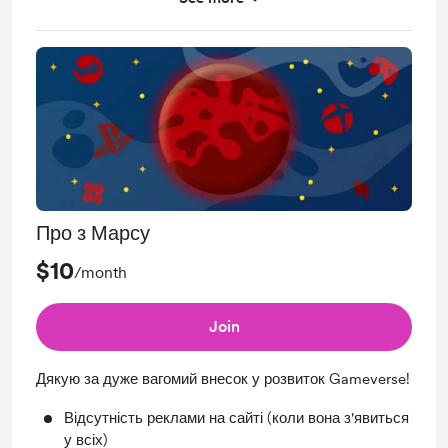
Регулярне автоматичне оновлення підключених
профілів
Ранній доступ до нового функціоналу
Про з Марсу
$10
/month
Join
Дякую за дуже вагомий внесок у розвиток Gameverse!
Відсутність реклами на сайті (коли вона з'явиться
у всіх)