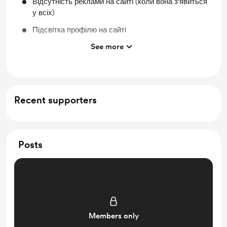
Відсутність реклами на сайті (коли вона з'явиться
у всіх)
Підсвітка профілю на сайті
See more
Унікальне досягнення на сайті
Відображення у списках спонсорів на сайті
Можливість ще частіше оновлювати підключені
профілі
Recent supporters
Регулярне автоматичне оновлення підключених
профілів
Ранній доступ до нового функціоналу
Posts
Можливість поспілкуватись з редакцією у
зручний для вас спосіб
Можливість пропонувати новий функціонал для
сайту, який ми намагатимемось додати
Members only