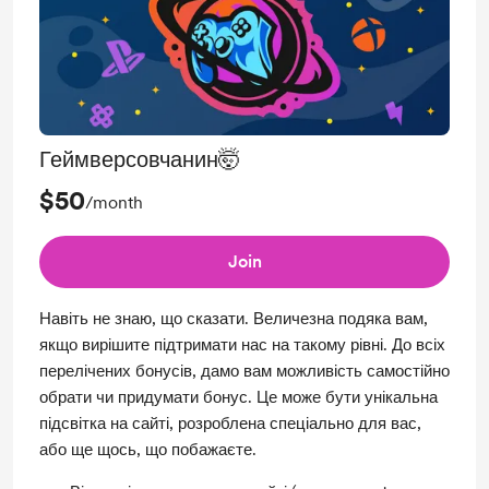
Можливість поспілкуватись з редакцією у
зручний для вас спосіб
Можливість пропонувати новий функціонал для
сайту, який ми намагатимемось додати
Геймверсовчанин🤯
$50
/month
Join
Навіть не знаю, що сказати. Величезна подяка вам,
якщо вирішите підтримати нас на такому рівні. До всіх
перелічених бонусів, дамо вам можливість самостійно
обрати чи придумати бонус. Це може бути унікальна
підсвітка на сайті, розроблена спеціально для вас,
або ще щось, що побажаєте.