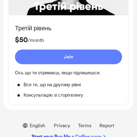
Третій рівень
$50
/month
Join
Ось що ти отримаєш, якщо підпишешся:
Все те, що на другому рівні
Консультацію зі сторітелінгу
English
Privacy
Terms
Report
Start your Buy Me a Coffee page