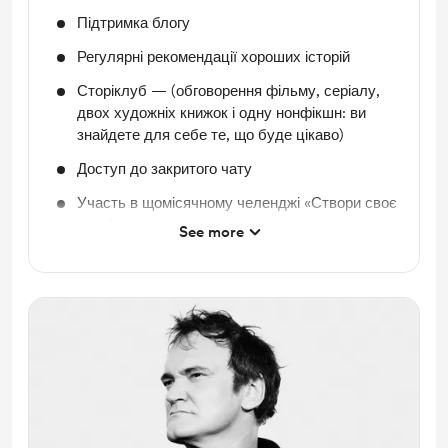
Підтримка блогу
Регулярні рекомендації хороших історій
Сторіклуб — (обговорення фільму, серіалу,
двох художніх книжок і одну нонфікшн: ви
знайдете для себе те, що буде цікаво)
Доступ до закритого чату
Участь в щомісячному челенджі «Створи своє
оповідання»
See more
Велика база референсів Reels і участь в
марафоні «30 днів — 30 Reels»