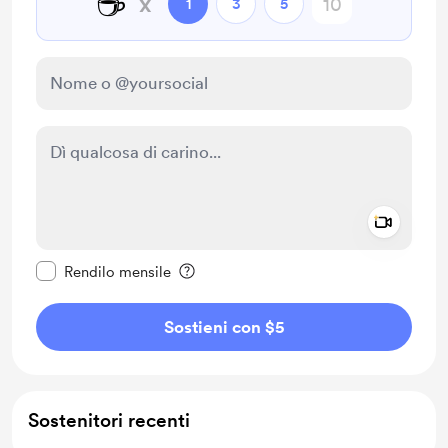
☕
x
1
3
5
Add a 
Rendi questo messaggio privato
Rendilo mensile
Sostieni con $5
Sostenitori recenti