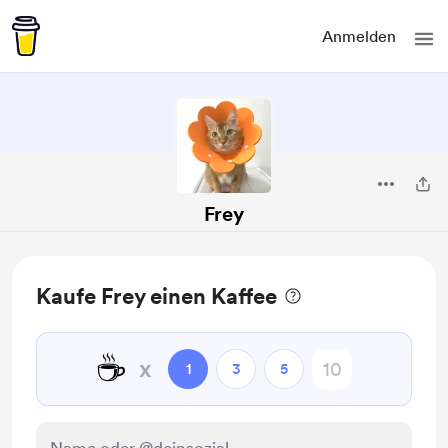
Anmelden
Frey
Kaufe Frey einen Kaffee
☕
x
1
3
5