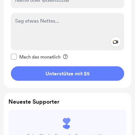
Add a 
Diese Nachricht als privat kennzeichnen
Mach das monatlich
Unterstütze mit $5
Neueste Supporter