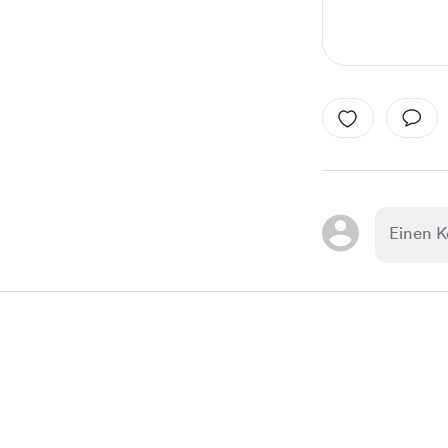
Item
1
of
1