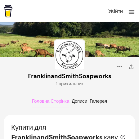
Увійти
FranklinandSmithSoapworks
1 прихильник
Головна Сторінка
Дописи
Галерея
Купити для
FranklinandSmithSoapworks каву