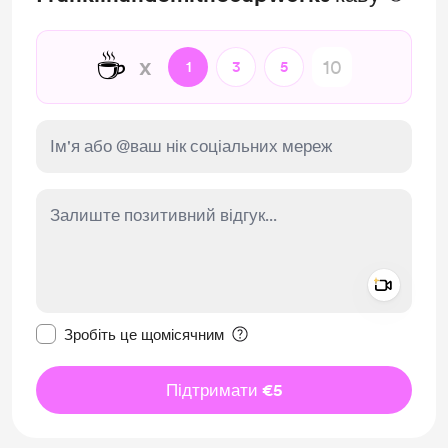
☕
x
1
3
5
Add a 
Зробити це повідомлення приватним
Зробіть це щомісячним
Підтримати €5