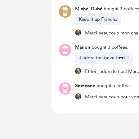
Michel Dubé
bought 3 coffees
Keep it up Francis.
Merci beaucoup mon cher
Manon
bought 3 coffees.
J’adore ton travail ♥️♥️🤦‍♀️
Et toi j'adore le tien! M
Someone
bought a coffee.
Merci beaucoup pour votr