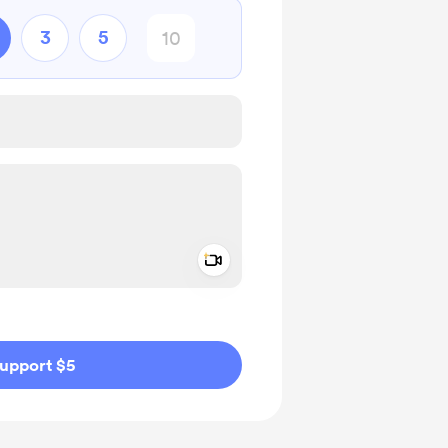
3
5
Add a video message
ivate
upport $5