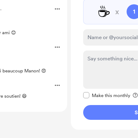
☕
.
x
1
 ami 😊
erci beaucoup Manon! 😍
Make this message pr
Make this monthly
e soutien! 😄
S