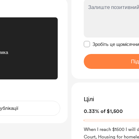
Зробити це повідомл
Зробіть це щомісячн
имка
Пі
Цілі
ублікації
0.33% of $1,500
When I reach $1500 I wil
Court, Housing for homele