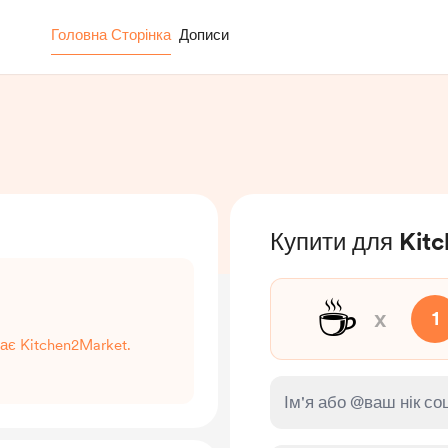
Головна Сторінка
Дописи
Купити для Kit
☕
x
1
ає Kitchen2Market.