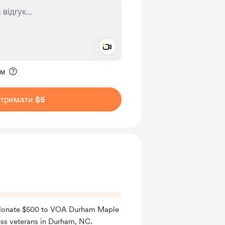
Add a video message
ення приватним
им
дтримати $5
l donate $500 to VOA Durham Maple
ss veterans in Durham, NC.