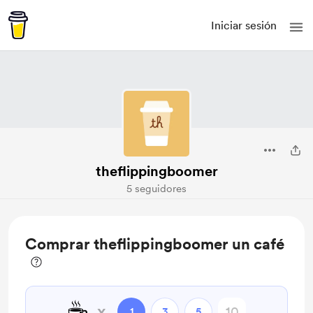
Iniciar sesión
theflippingboomer
5 seguidores
Comprar theflippingboomer un café
☕
x
1
3
5