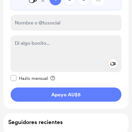
Add a 
Configurar este mensaje como privado
Hazlo mensual
Apoyo AU$5
Seguidores recientes