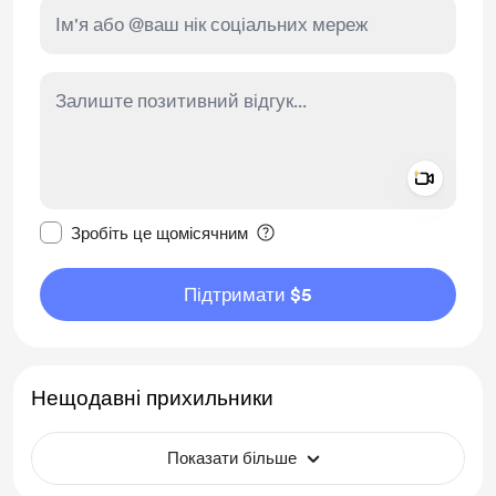
Add a 
Зробити це повідомлення приватним
Зробіть це щомісячним
Підтримати $5
Нещодавні прихильники
Показати більше