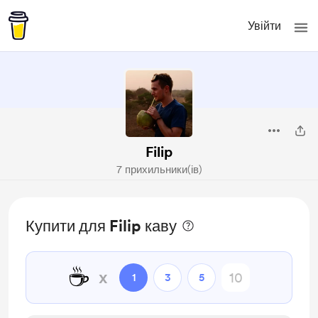
Увійти
Filip
7 прихильники(ів)
Купити для Filip каву
☕
x
1
3
5