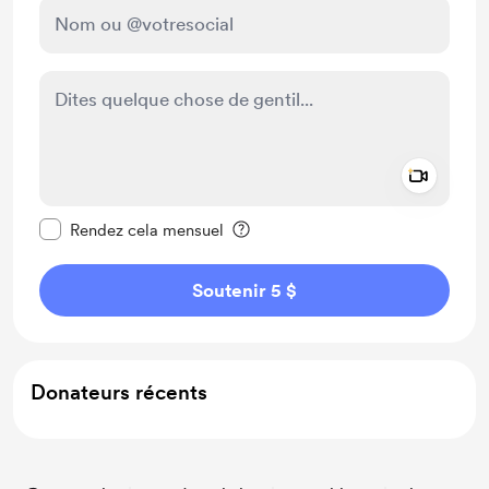
Add a 
Rendre ce message privé
Rendez cela mensuel
Soutenir 5 $
Donateurs récents