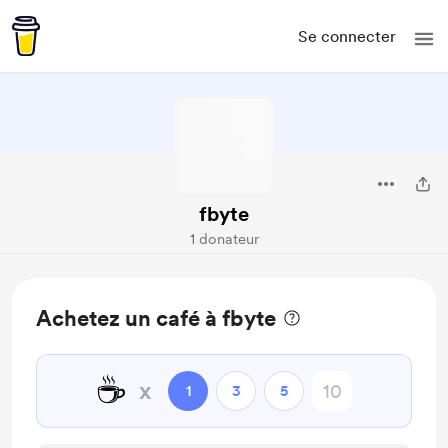
Se connecter
fbyte
1 donateur
Achetez un café à fbyte
☕
x
1
3
5