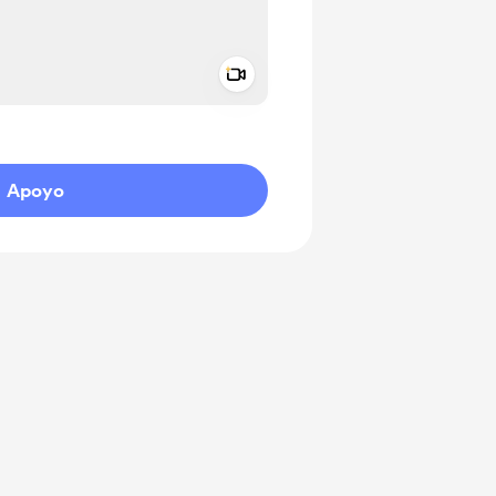
Add a video message
aje como privado
Apoyo