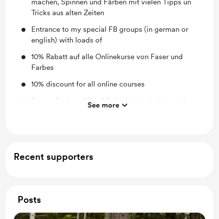
machen, Spinnen und Färben mit vielen Tipps un
Tricks aus alten Zeiten
Entrance to my special FB groups (in german or
english) with loads of
10% Rabatt auf alle Onlinekurse von Faser und
Farbes
10% discount for all online courses
Fragen Freitag: Allen Migliedern stehe ich am 1.
See more
Freitag im Monat per Chat für Fragen zu Faser und
Farben zur Verfügung
"Why-Wednesday" On the 1st Wendnesday each
month I am here for you to (hopefully) answer all
Recent supporters
your Faser und Farbe (fibres and colours) questions
Posts