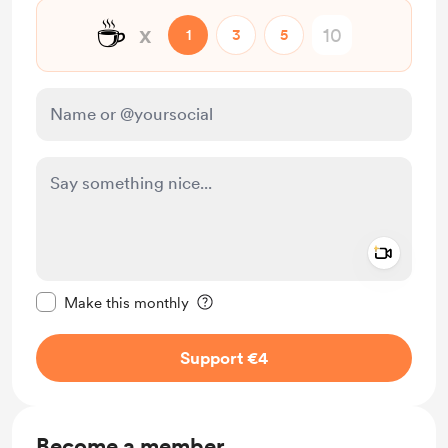
☕
x
1
3
5
Add a 
Make this message private
Make this monthly
Support €4
Become a member