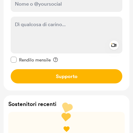
Add a 
Rendi questo messaggio privato
Rendilo mensile
Supporto
Sostenitori recenti