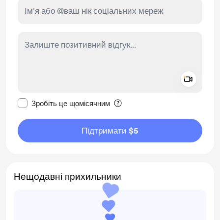
Add a 
Зробити це повідомлення приватним
Зробіть це щомісячним
Підтримати $5
Нещодавні прихильники