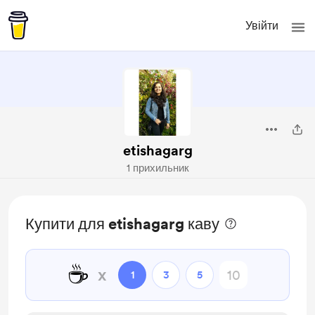
Увійти
etishagarg
1 прихильник
Купити для etishagarg каву
☕
x
1
3
5