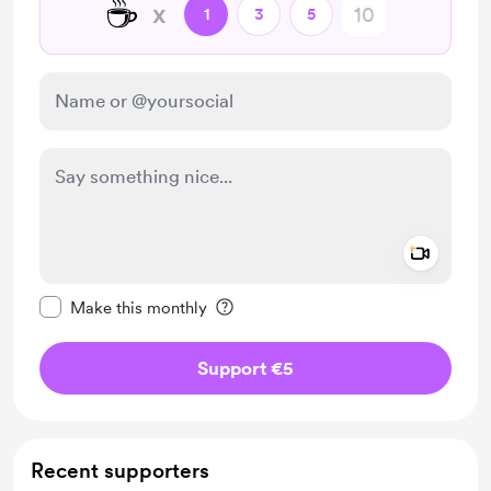
☕
x
1
3
5
Add a 
Make this message private
Make this monthly
Support €5
Recent supporters