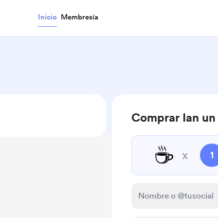
Inicio
Membresía
Comprar Ian un
☕
x
1