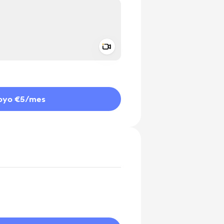
Add a video message
aje como privado
oyo €5
/mes