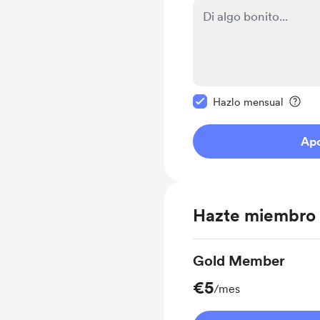
Configurar este mens
Hazlo mensual
Ap
Hazte miembro
Gold Member
€5
/mes