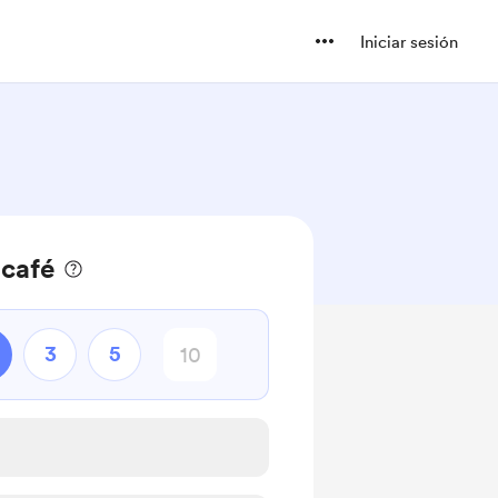
Iniciar sesión
 café
3
5