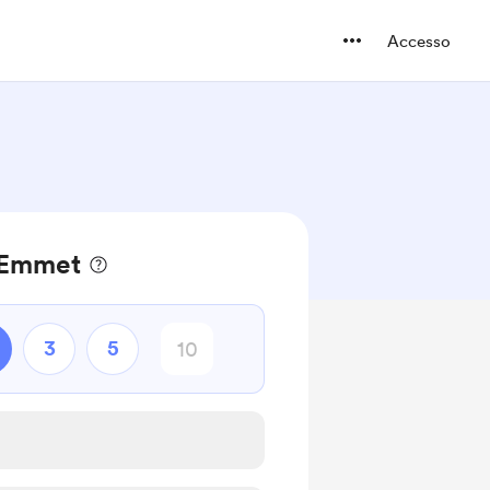
Accesso
a Emmet
3
5