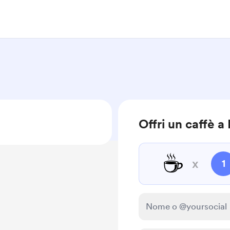
Offri un caffè 
☕
x
1