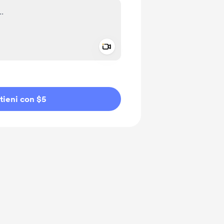
Add a video message
io privato
tieni con $5