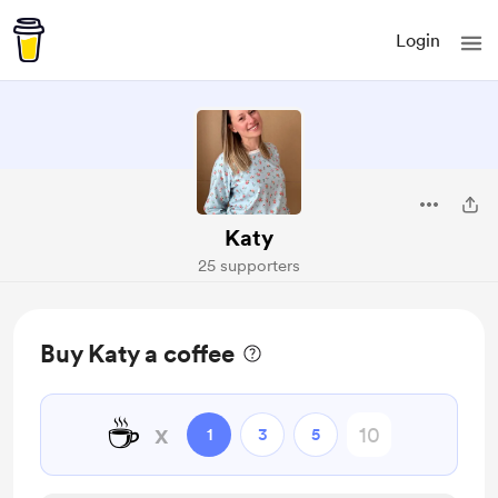
Login
Katy
25 supporters
Buy Katy a coffee
☕
x
1
3
5