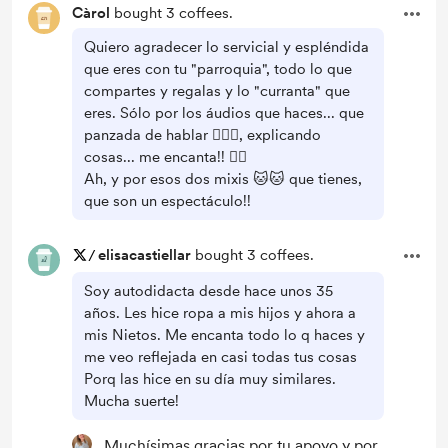
Càrol
bought 3 coffees.
Quiero agradecer lo servicial y espléndida
que eres con tu "parroquia", todo lo que
compartes y regalas y lo "curranta" que
eres. Sólo por los áudios que haces... que
panzada de hablar 🤦🏼‍♀️, explicando
cosas... me encanta!! 👌🏼
Ah, y por esos dos mixis 🐱🐱 que tienes,
que son un espectáculo!!
/
elisacastiellar
bought 3 coffees.
Soy autodidacta desde hace unos 35
años. Les hice ropa a mis hijos y ahora a
mis Nietos. Me encanta todo lo q haces y
me veo reflejada en casi todas tus cosas
Porq las hice en su día muy similares.
Mucha suerte!
Muchísimas gracias por tu apoyo y por