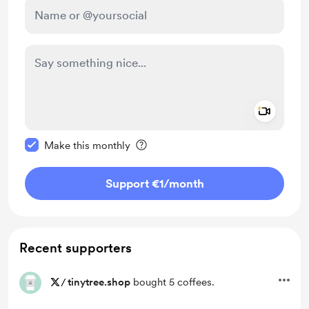
Add a 
Make this message private
Make this monthly
Support €1
/month
Recent supporters
/
tinytree.shop
bought 5 coffees.