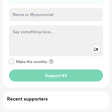
Add a 
Make this message private
Make this monthly
Support €3
Recent supporters