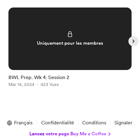
Uniquement pour les membres
BWL Prep. Wk 4. Session 2
B
Mar 14, 2024
423 Vues
M
Item
1
Français
Confidentialité
Conditions
Signaler
of
5
Lancez votre page Buy Me a Coffee