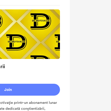
rii
Join
otivație printr-un abonament lunar
ate dedicată conștientizării,