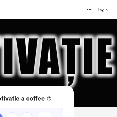
Login
ivatie a coffee