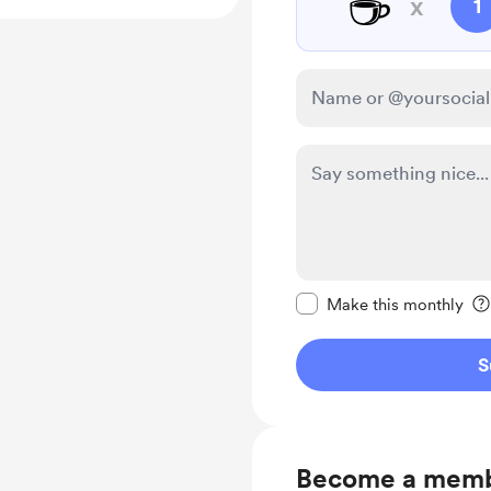
☕
x
1
Make this message pr
Make this monthly
S
Become a mem