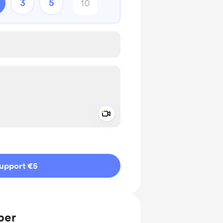
3
5
Add a video message
ivate
upport €5
ber