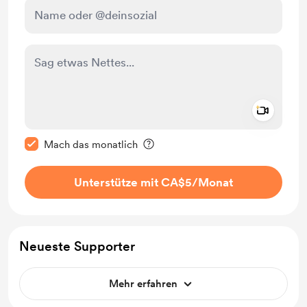
Add a 
Diese Nachricht als privat kennzeichnen
Mach das monatlich
Unterstütze mit CA$5
/Monat
Neueste Supporter
Mehr erfahren