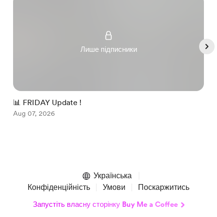
Лише підписники
📊 FRIDAY Update !

Aug 07, 2026
A
Item
1
of
Українська
5
Конфіденційність
Умови
Поскаржитись
Запустіть власну сторінку Buy Me a Coffee