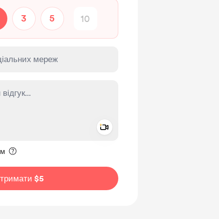
3
5
Add a video message
ення приватним
им
дтримати $5