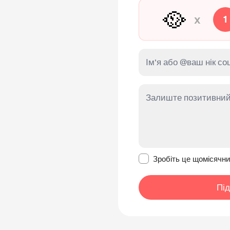
🥘
x
1
Зробити це повідомл
Зробіть це щомісячн
Пі