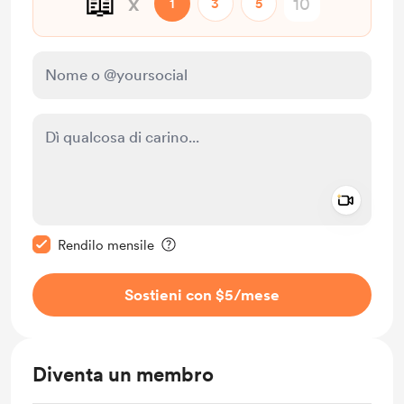
📖
x
1
3
5
Add a 
Rendi questo messaggio privato
Rendilo mensile
Sostieni con $5
/mese
Diventa un membro