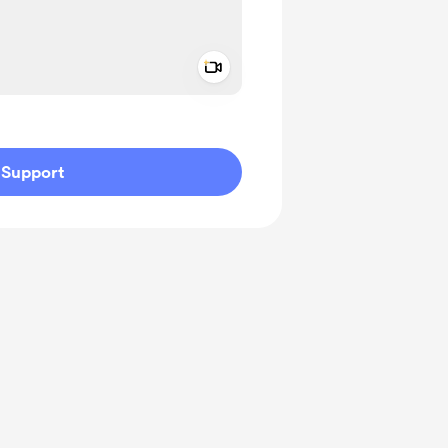
Add a video message
ivate
Support