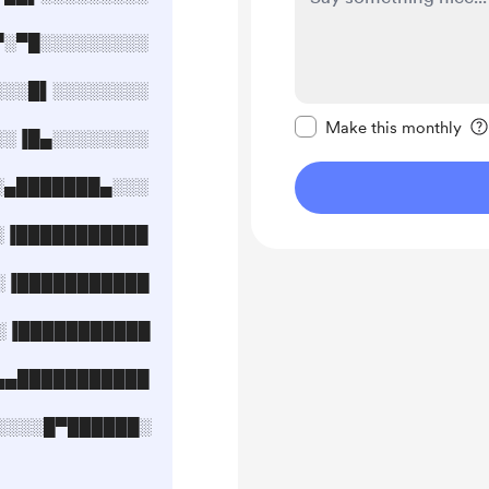
▀░▀█░░░░░░░░░
░░░█▌░░░░░░░░
Make this message pr
Make this monthly
░░▐█▄░░░░░░░░
░▄███████▄░░░
░▐███████████
░▐███████████
░░▐███████████
▄▄███████████
░░░░░█▀██████░