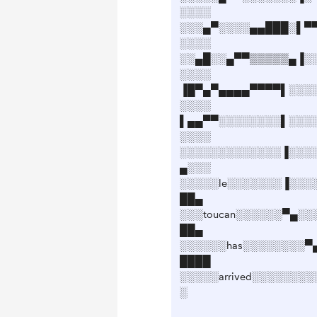
░░░░
░░░▄▀░░░░▄▄███░▌▀
░░░░
░░▄█░░▄▀▀▒▒▒▒▒▄▐░
░░░░
▐█▀▄▀▄▄▄▄▀▀▀▀▌░░░
░░░░
▌▄▄▀▀░░░░░░░░▌░░░
░░░░
░░░░░░░░░░░░░▐░░░
▄░░░
░░░░░le░░░░░░░▐░░░
██▄
░░░toucan░░░░░░▀▄░
██▄
░░░░░░has░░░░░░░░▀
████
░░░░░arrived░░░░░░░
░