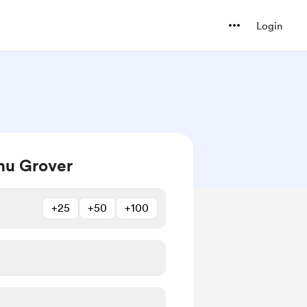
Login
hu Grover
+25
+50
+100