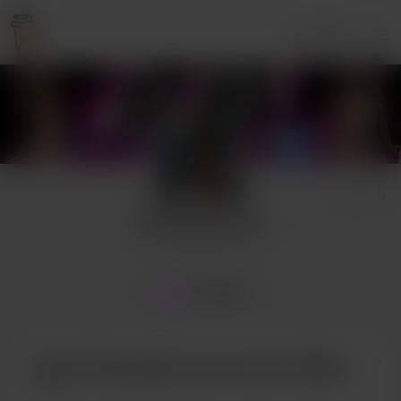
Anmelden
Diosadeturuina
2 supporters
Home
Beiträge
Kaufe Diosadeturuina einen Kaffee