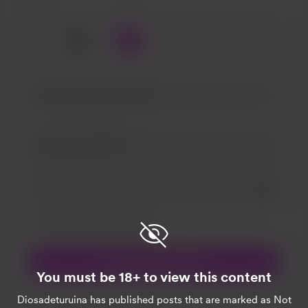
☕
x
1
3
5
Add a 
Diese Nachricht als privat kennzeichnen
Mach das monatlich
Unterstütze mit €5
You must be 18+ to view this content
Diosadeturuina
has published posts that are marked as Not