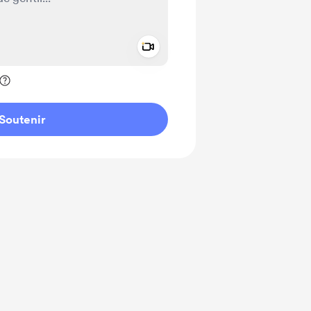
Add a video message
ivé
Soutenir