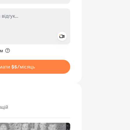
Add a video message
ення приватним
им
мати $5
/місяць
ацій