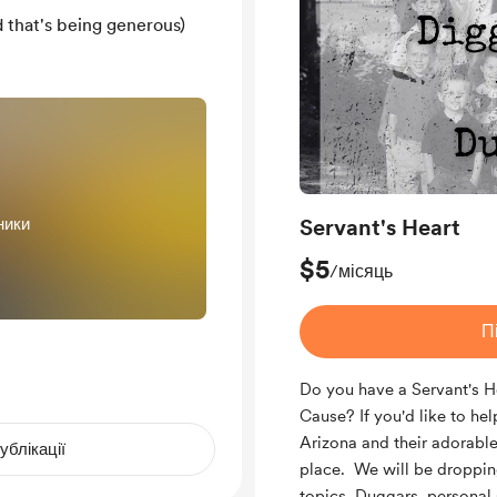
 that's being generous)
ники
Servant's Heart
$5
/місяць
П
Do you have a Servant's H
Cause? If you'd like to he
Arizona and their adorable
ублікації
place. We will be droppin
topics, Duggars, personal 