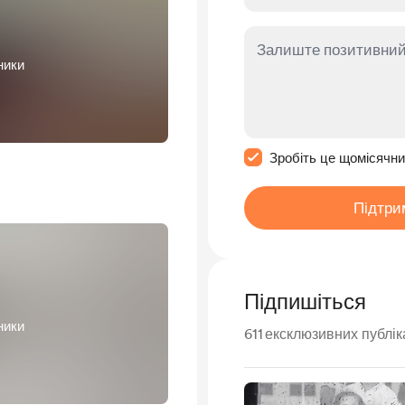
ники
Зробити це повідомл
Зробіть це щомісячн
Підтри
Підпишіться
ники
611
ексклюзивних публік