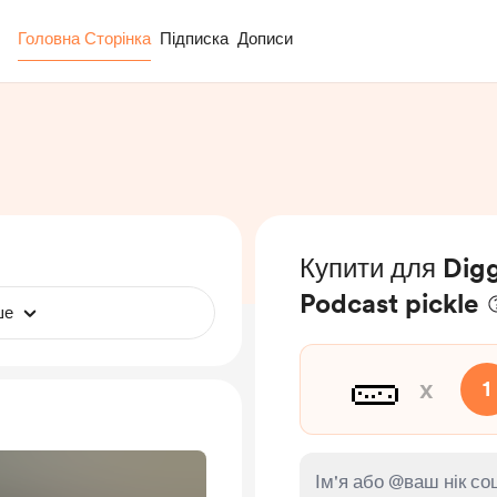
Головна Сторінка
Підписка
Дописи
Купити для Dig
Podcast pickle
ше
🥒
x
1