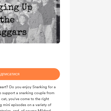
ідписатися
eart? Do you enjoy Snarking for a
lp support a snarking couple from
 cat, you've come to the right
g mini episodes on a variety of
stories, and, of course Mildred