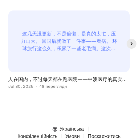
这几天没更新，不是偷懒，是真的太忙，压
力山大。 回国后就做了一件事——看病。 环
球旅行这么久，积累了一些老毛病。这次回
来正就决定集中处理一下。 三个问题：腰、
手指、痣 手指问题 2020年新冠疫情期间墨
尔本封城时，每天关在家里刷手机，右手中
指反复受到挤压，形成积液，破了之后长
人在国内，不过每天都在跑医院——中澳医疗的真实体
出?...
验对比，顺便请大家帮我出出主意
Jul 30, 2026
48 перегляди
A
Item
1
of
Українська
5
Конфіденційність
Умови
Поскаржитись