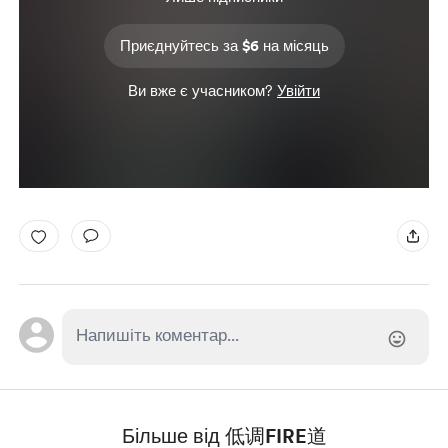
Приєднуйтесь за $6 на місяць
Ви вже є учасником?
Увійти
Більше від 低调FIRE道