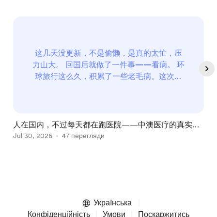
这几天没更新，不是偷懒，是真的太忙，压
力山大。 回国后就做了一件事——看病。 环
球旅行这么久，积累了一些老毛病。这次回
来正就决定集中处理一下。 三个问题：腰、
手指、痣 手指问题 2020年新冠疫情期间墨
尔本封城时，每天关在家里刷手机，右手中
指反复受到挤压，形成积液，破了之后长
人在国内，不过每天都在跑医院——中澳医疗的真实体
出?...
验对比，顺便请大家帮我出出主意
Jul 30, 2026
47 перегляди
A
Item
1
of
Українська
5
Конфіденційність
Умови
Поскаржитись