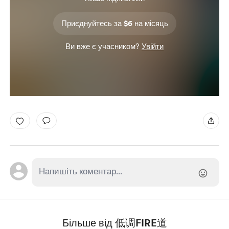
Приєднуйтесь за $6 на місяць
Ви вже є учасником?
Увійти
Більше від 低调FIRE道