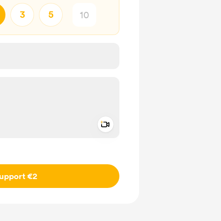
3
5
Add a video message
ivate
upport €2