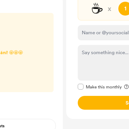
☕
x
1
ání! 🤩🤩🤩
Make this message pr
Make this monthly
S
sts