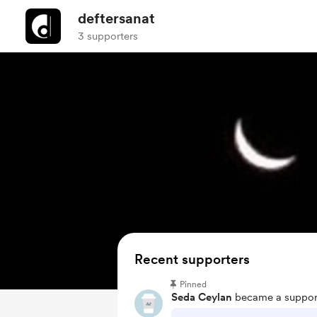
deftersanat
3 supporters
Recent supporters
Pinned
Seda Ceylan
became a support