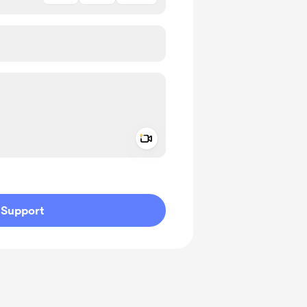
Add a video message
ivate
Support