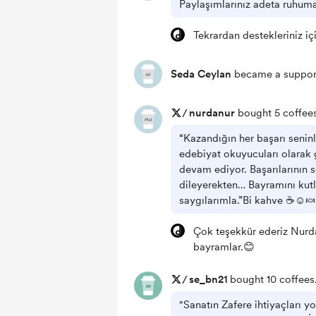
Paylaşımlarınız adeta ruhum
Tekrardan destekleriniz iç
Seda Ceylan
became a support
/
nurdanur
bought 5 coffees
“Kazandığın her başarı seninle
edebiyat okuyucuları olarak
devam ediyor. Başarılarının 
dileyerekten… Bayramını kut
saygılarımla.”Bi kahve ☕️☺️🍬
Çok teşekkür ederiz Nurda
bayramlar.😊
/
se_bn21
bought 10 coffees
"Sanatın Zafere ihtiyaçları y