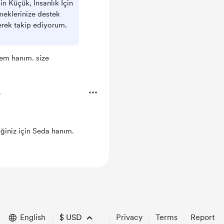
çin Küçük, İnsanlık İçin
eklerinize destek
erek takip ediyorum.
em hanım. size
.
ğiniz için Seda hanım.
English
$
USD
Privacy
Terms
Report