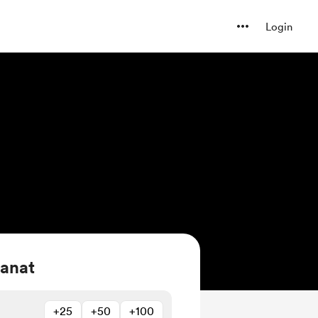
Login
sanat
+25
+50
+100