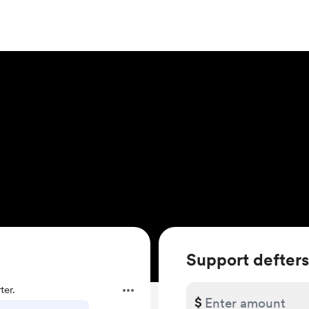
Support defter
er.
$