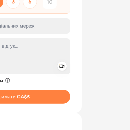
3
5
Add a video message
ення приватним
им
римати CA$5