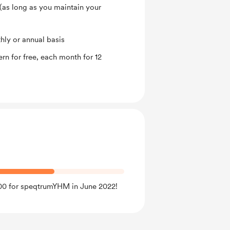
(as long as you maintain your
ly or annual basis
rn for free, each month for 12
$100 for speqtrumYHM in June 2022!