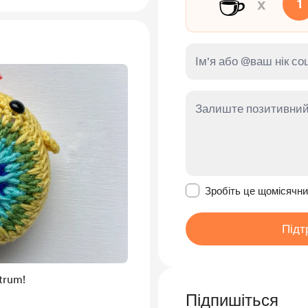
☕
x
1
Зробити це повідомл
Зробіть це щомісячн
Підт
trum!
Підпишіться