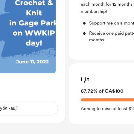
each month for 12 months 
membership)
Support me on a month
Receive one paid patte
months
Цілі
67.72% of CA$100
ублікації
Aiming to raise at least 