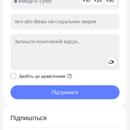
$
+10
+25
+50
Add a 
Зробити це повідомлення приватним
Зробіть це щомісячним
Підтримати
Підпишіться