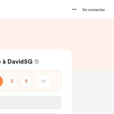
Se connecter
é à DavidSG
3
5