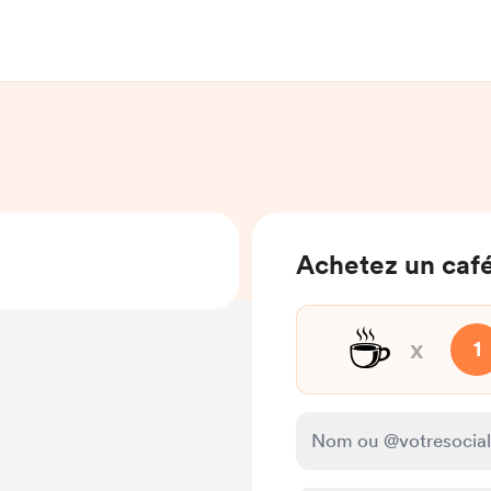
Achetez un caf
☕
x
1